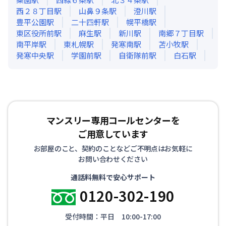
西２８丁目
駅
山鼻９条
駅
澄川
駅
豊平公園
駅
二十四軒
駅
幌平橋
駅
東区役所前
駅
麻生
駅
新川
駅
南郷７丁目
駅
南平岸
駅
東札幌
駅
発寒南
駅
苫小牧
駅
発寒中央
駅
学園前
駅
自衛隊前
駅
白石
駅
マンスリー専用コールセンターを
ご用意しています
お部屋のこと、契約のことなどご不明点はお気軽に
お問い合わせください
通話料無料で安心サポート
0120-302-190
受付時間：平日 10:00-17:00