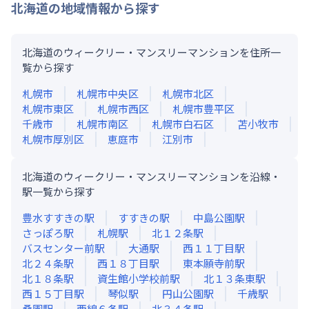
北海道
の地域情報から探す
北海道のウィークリー・マンスリーマンションを住所一
覧から探す
札幌市
札幌市中央区
札幌市北区
札幌市東区
札幌市西区
札幌市豊平区
千歳市
札幌市南区
札幌市白石区
苫小牧市
札幌市厚別区
恵庭市
江別市
北海道のウィークリー・マンスリーマンションを沿線・
駅一覧から探す
豊水すすきの
駅
すすきの
駅
中島公園
駅
さっぽろ
駅
札幌
駅
北１２条
駅
バスセンター前
駅
大通
駅
西１１丁目
駅
北２４条
駅
西１８丁目
駅
東本願寺前
駅
北１８条
駅
資生館小学校前
駅
北１３条東
駅
西１５丁目
駅
琴似
駅
円山公園
駅
千歳
駅
桑園
駅
西線６条
駅
北３４条
駅