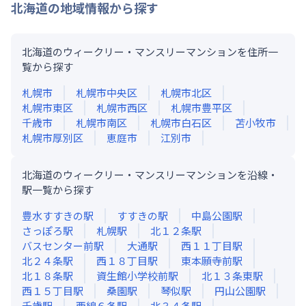
北海道
の地域情報から探す
北海道のウィークリー・マンスリーマンションを住所一
覧から探す
札幌市
札幌市中央区
札幌市北区
札幌市東区
札幌市西区
札幌市豊平区
千歳市
札幌市南区
札幌市白石区
苫小牧市
札幌市厚別区
恵庭市
江別市
北海道のウィークリー・マンスリーマンションを沿線・
駅一覧から探す
豊水すすきの
駅
すすきの
駅
中島公園
駅
さっぽろ
駅
札幌
駅
北１２条
駅
バスセンター前
駅
大通
駅
西１１丁目
駅
北２４条
駅
西１８丁目
駅
東本願寺前
駅
北１８条
駅
資生館小学校前
駅
北１３条東
駅
西１５丁目
駅
桑園
駅
琴似
駅
円山公園
駅
千歳
駅
西線６条
駅
北３４条
駅