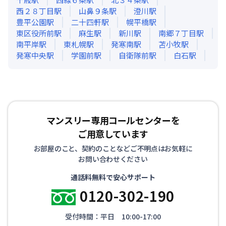
西２８丁目
駅
山鼻９条
駅
澄川
駅
豊平公園
駅
二十四軒
駅
幌平橋
駅
東区役所前
駅
麻生
駅
新川
駅
南郷７丁目
駅
南平岸
駅
東札幌
駅
発寒南
駅
苫小牧
駅
発寒中央
駅
学園前
駅
自衛隊前
駅
白石
駅
マンスリー専用コールセンターを
ご用意しています
お部屋のこと、契約のことなどご不明点はお気軽に
お問い合わせください
通話料無料で安心サポート
0120-302-190
受付時間：平日 10:00-17:00