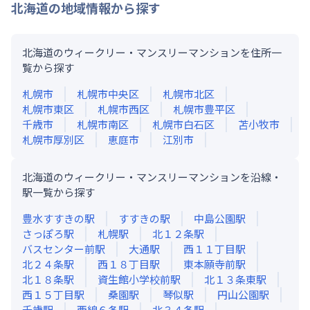
北海道
の地域情報から探す
北海道のウィークリー・マンスリーマンションを住所一
覧から探す
札幌市
札幌市中央区
札幌市北区
札幌市東区
札幌市西区
札幌市豊平区
千歳市
札幌市南区
札幌市白石区
苫小牧市
札幌市厚別区
恵庭市
江別市
北海道のウィークリー・マンスリーマンションを沿線・
駅一覧から探す
豊水すすきの
駅
すすきの
駅
中島公園
駅
さっぽろ
駅
札幌
駅
北１２条
駅
バスセンター前
駅
大通
駅
西１１丁目
駅
北２４条
駅
西１８丁目
駅
東本願寺前
駅
北１８条
駅
資生館小学校前
駅
北１３条東
駅
西１５丁目
駅
桑園
駅
琴似
駅
円山公園
駅
千歳
駅
西線６条
駅
北３４条
駅