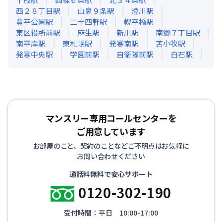
西２８丁目
駅
山鼻９条
駅
澄川
駅
豊平公園
駅
二十四軒
駅
幌平橋
駅
東区役所前
駅
麻生
駅
新川
駅
南郷７丁目
駅
南平岸
駅
東札幌
駅
発寒南
駅
苫小牧
駅
発寒中央
駅
学園前
駅
自衛隊前
駅
白石
駅
マンスリー専用コールセンターを
ご用意しています
お部屋のこと、契約のことなどご不明点はお気軽に
お問い合わせください
通話料無料で安心サポート
0120-302-190
受付時間：平日 10:00-17:00