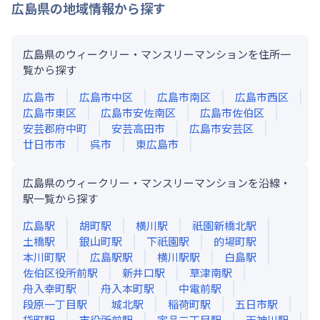
広島県
の地域情報から探す
広島県のウィークリー・マンスリーマンションを住所一
覧から探す
広島市
広島市中区
広島市南区
広島市西区
広島市東区
広島市安佐南区
広島市佐伯区
安芸郡府中町
安芸高田市
広島市安芸区
廿日市市
呉市
東広島市
広島県のウィークリー・マンスリーマンションを沿線・
駅一覧から探す
広島
駅
胡町
駅
横川
駅
祇園新橋北
駅
土橋
駅
銀山町
駅
下祇園
駅
的場町
駅
本川町
駅
広島駅
駅
横川駅
駅
白島
駅
佐伯区役所前
駅
新井口
駅
草津南
駅
舟入幸町
駅
舟入本町
駅
中電前
駅
段原一丁目
駅
城北
駅
稲荷町
駅
五日市
駅
袋町
駅
市役所前
駅
宇品二丁目
駅
天神川
駅