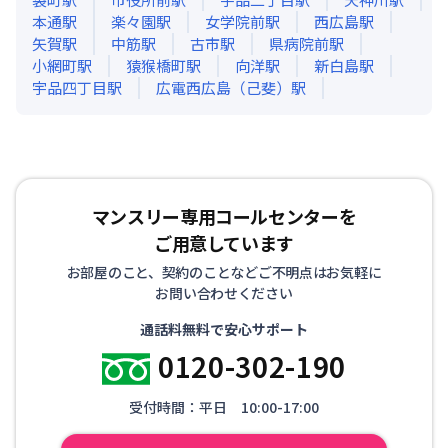
本通
駅
楽々園
駅
女学院前
駅
西広島
駅
矢賀
駅
中筋
駅
古市
駅
県病院前
駅
小網町
駅
猿猴橋町
駅
向洋
駅
新白島
駅
宇品四丁目
駅
広電西広島（己斐）
駅
マンスリー専用コールセンターを
ご用意しています
お部屋のこと、契約のことなどご不明点はお気軽に
お問い合わせください
通話料無料で安心サポート
0120-302-190
受付時間：平日 10:00-17:00