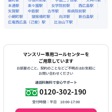
本通
駅
楽々園
駅
女学院前
駅
西広島
駅
矢賀
駅
中筋
駅
古市
駅
県病院前
駅
小網町
駅
猿猴橋町
駅
向洋
駅
新白島
駅
広電西広島（己斐）
駅
比治山下
駅
マンスリー専用コールセンターを
ご用意しています
お部屋のこと、契約のことなどご不明点はお気軽に
お問い合わせください
通話料無料で安心サポート
0120-302-190
受付時間：平日 10:00-17:00