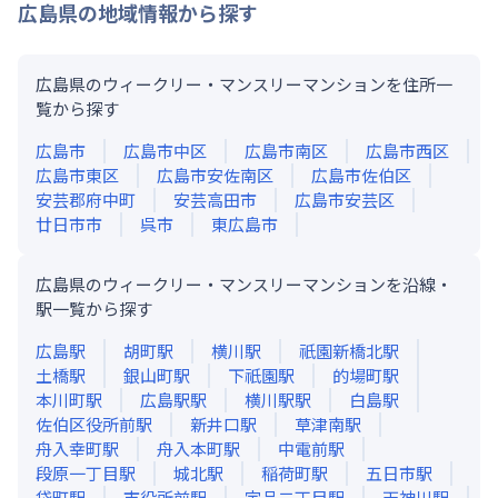
広島県
の地域情報から探す
広島県のウィークリー・マンスリーマンションを住所一
覧から探す
広島市
広島市中区
広島市南区
広島市西区
広島市東区
広島市安佐南区
広島市佐伯区
安芸郡府中町
安芸高田市
広島市安芸区
廿日市市
呉市
東広島市
広島県のウィークリー・マンスリーマンションを沿線・
駅一覧から探す
広島
駅
胡町
駅
横川
駅
祇園新橋北
駅
土橋
駅
銀山町
駅
下祇園
駅
的場町
駅
本川町
駅
広島駅
駅
横川駅
駅
白島
駅
佐伯区役所前
駅
新井口
駅
草津南
駅
舟入幸町
駅
舟入本町
駅
中電前
駅
段原一丁目
駅
城北
駅
稲荷町
駅
五日市
駅
袋町
駅
市役所前
駅
宇品二丁目
駅
天神川
駅