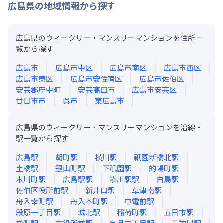
広島県
の地域情報から探す
広島県のウィークリー・マンスリーマンションを住所一
覧から探す
広島市
広島市中区
広島市南区
広島市西区
広島市東区
広島市安佐南区
広島市佐伯区
安芸郡府中町
安芸高田市
広島市安芸区
廿日市市
呉市
東広島市
広島県のウィークリー・マンスリーマンションを沿線・
駅一覧から探す
広島
駅
胡町
駅
横川
駅
祇園新橋北
駅
土橋
駅
銀山町
駅
下祇園
駅
的場町
駅
本川町
駅
広島駅
駅
横川駅
駅
白島
駅
佐伯区役所前
駅
新井口
駅
草津南
駅
舟入幸町
駅
舟入本町
駅
中電前
駅
段原一丁目
駅
城北
駅
稲荷町
駅
五日市
駅
袋町
駅
市役所前
駅
宇品二丁目
駅
天神川
駅