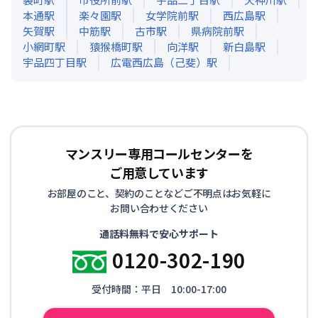
本通
駅
楽々園
駅
女学院前
駅
西広島
駅
矢賀
駅
中筋
駅
古市
駅
県病院前
駅
小網町
駅
猿猴橋町
駅
向洋
駅
新白島
駅
宇品四丁目
駅
広電西広島（己斐）
駅
マンスリー専用コールセンターを
ご用意しています
お部屋のこと、契約のことなどご不明点はお気軽に
お問い合わせください
通話料無料で安心サポート
0120-302-190
受付時間：平日 10:00-17:00