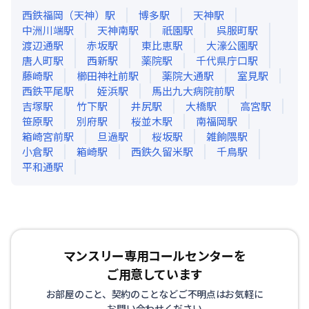
西鉄福岡（天神）
駅
博多
駅
天神
駅
中洲川端
駅
天神南
駅
祇園
駅
呉服町
駅
渡辺通
駅
赤坂
駅
東比恵
駅
大濠公園
駅
唐人町
駅
西新
駅
薬院
駅
千代県庁口
駅
藤崎
駅
櫛田神社前
駅
薬院大通
駅
室見
駅
西鉄平尾
駅
姪浜
駅
馬出九大病院前
駅
吉塚
駅
竹下
駅
井尻
駅
大橋
駅
高宮
駅
笹原
駅
別府
駅
桜並木
駅
南福岡
駅
箱崎宮前
駅
旦過
駅
桜坂
駅
雑餉隈
駅
小倉
駅
箱崎
駅
西鉄久留米
駅
千鳥
駅
平和通
駅
マンスリー専用コールセンターを
ご用意しています
お部屋のこと、契約のことなどご不明点はお気軽に
お問い合わせください