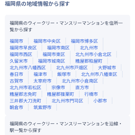
福岡県
の地域情報から探す
福岡県のウィークリー・マンスリーマンションを住所一
覧から探す
福岡市
福岡市中央区
福岡市博多区
福岡市早良区
福岡市南区
北九州市
福岡市西区
福岡市東区
北九州市小倉北区
久留米市
福岡市城南区
糟屋郡粕屋町
北九州市八幡西区
北九州市戸畑区
大野城市
春日市
福津市
飯塚市
北九州市八幡東区
古賀市
太宰府市
北九州市小倉南区
北九州市若松区
宗像市
直方市
糟屋郡志免町
糟屋郡篠栗町
行橋市
三井郡大刀洗町
北九州市門司区
小郡市
朝倉市
筑紫野市
福岡県のウィークリー・マンスリーマンションを沿線・
駅一覧から探す