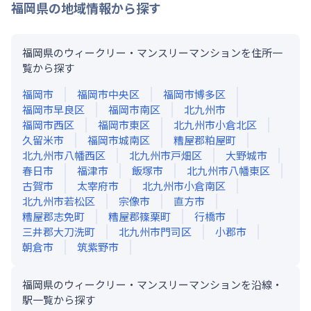
福岡県
の地域情報から探す
福岡県のウィークリー・マンスリーマンションを住所一
覧から探す
福岡市
福岡市中央区
福岡市博多区
福岡市早良区
福岡市南区
北九州市
福岡市西区
福岡市東区
北九州市小倉北区
久留米市
福岡市城南区
糟屋郡粕屋町
北九州市八幡西区
北九州市戸畑区
大野城市
春日市
福津市
飯塚市
北九州市八幡東区
古賀市
太宰府市
北九州市小倉南区
北九州市若松区
宗像市
直方市
糟屋郡志免町
糟屋郡篠栗町
行橋市
三井郡大刀洗町
北九州市門司区
小郡市
朝倉市
筑紫野市
福岡県のウィークリー・マンスリーマンションを沿線・
駅一覧から探す