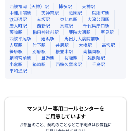
西鉄福岡（天神）
駅
博多
駅
天神
駅
中洲川端
駅
天神南
駅
祇園
駅
呉服町
駅
渡辺通
駅
赤坂
駅
東比恵
駅
大濠公園
駅
唐人町
駅
西新
駅
薬院
駅
千代県庁口
駅
藤崎
駅
櫛田神社前
駅
薬院大通
駅
室見
駅
西鉄平尾
駅
姪浜
駅
馬出九大病院前
駅
吉塚
駅
竹下
駅
井尻
駅
大橋
駅
高宮
駅
笹原
駅
別府
駅
桜並木
駅
南福岡
駅
箱崎宮前
駅
旦過
駅
桜坂
駅
雑餉隈
駅
小倉
駅
箱崎
駅
西鉄久留米
駅
千鳥
駅
平和通
駅
マンスリー専用コールセンターを
ご用意しています
お部屋のこと、契約のことなどご不明点はお気軽に
お問い合わせください