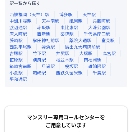
駅一覧から探す
西鉄福岡（天神）
駅
博多
駅
天神
駅
中洲川端
駅
天神南
駅
祇園
駅
呉服町
駅
渡辺通
駅
赤坂
駅
東比恵
駅
大濠公園
駅
唐人町
駅
西新
駅
薬院
駅
千代県庁口
駅
藤崎
駅
櫛田神社前
駅
薬院大通
駅
室見
駅
西鉄平尾
駅
姪浜
駅
馬出九大病院前
駅
吉塚
駅
竹下
駅
井尻
駅
大橋
駅
高宮
駅
笹原
駅
別府
駅
桜並木
駅
南福岡
駅
箱崎宮前
駅
旦過
駅
桜坂
駅
雑餉隈
駅
小倉
駅
箱崎
駅
西鉄久留米
駅
千鳥
駅
平和通
駅
マンスリー専用コールセンターを
ご用意しています