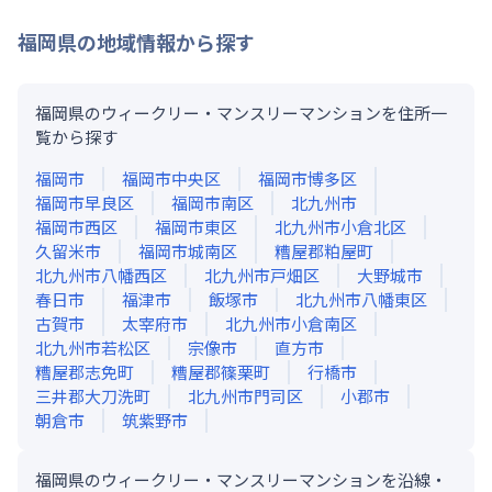
福岡県
の地域情報から探す
福岡県のウィークリー・マンスリーマンションを住所一
覧から探す
福岡市
福岡市中央区
福岡市博多区
福岡市早良区
福岡市南区
北九州市
福岡市西区
福岡市東区
北九州市小倉北区
久留米市
福岡市城南区
糟屋郡粕屋町
北九州市八幡西区
北九州市戸畑区
大野城市
春日市
福津市
飯塚市
北九州市八幡東区
古賀市
太宰府市
北九州市小倉南区
北九州市若松区
宗像市
直方市
糟屋郡志免町
糟屋郡篠栗町
行橋市
三井郡大刀洗町
北九州市門司区
小郡市
朝倉市
筑紫野市
福岡県のウィークリー・マンスリーマンションを沿線・