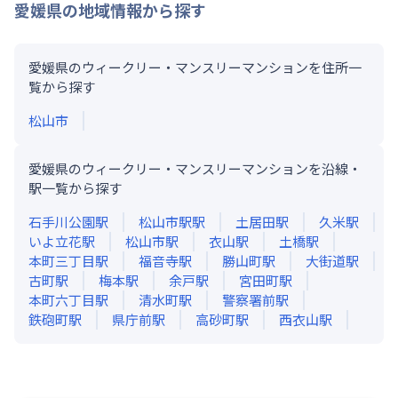
愛媛県
の地域情報から探す
愛媛県のウィークリー・マンスリーマンションを住所一
覧から探す
松山市
愛媛県のウィークリー・マンスリーマンションを沿線・
駅一覧から探す
石手川公園
駅
松山市駅
駅
土居田
駅
久米
駅
いよ立花
駅
松山市
駅
衣山
駅
土橋
駅
本町三丁目
駅
福音寺
駅
勝山町
駅
大街道
駅
古町
駅
梅本
駅
余戸
駅
宮田町
駅
本町六丁目
駅
清水町
駅
警察署前
駅
鉄砲町
駅
県庁前
駅
高砂町
駅
西衣山
駅