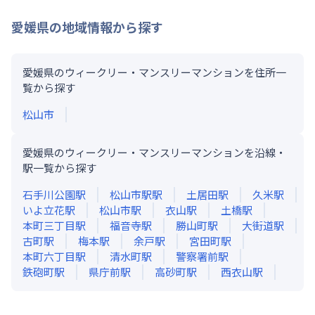
愛媛県
の地域情報から探す
愛媛県のウィークリー・マンスリーマンションを住所一
覧から探す
松山市
愛媛県のウィークリー・マンスリーマンションを沿線・
駅一覧から探す
石手川公園
駅
松山市駅
駅
土居田
駅
久米
駅
いよ立花
駅
松山市
駅
衣山
駅
土橋
駅
本町三丁目
駅
福音寺
駅
勝山町
駅
大街道
駅
古町
駅
梅本
駅
余戸
駅
宮田町
駅
本町六丁目
駅
清水町
駅
警察署前
駅
鉄砲町
駅
県庁前
駅
高砂町
駅
西衣山
駅