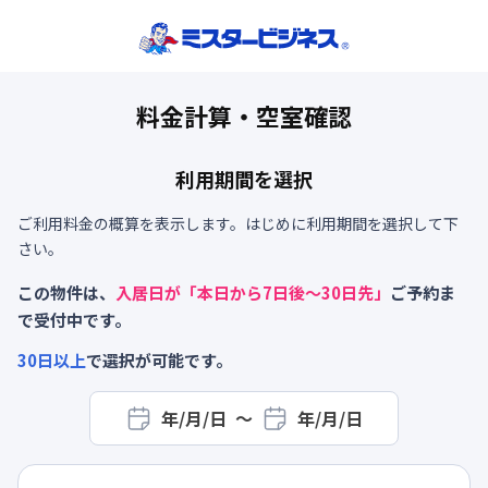
料金計算・空室確認
利用期間を選択
ご利用料金の概算を表示します。はじめに利用期間を選択して下
さい。
この物件は、
入居日が「本日から
7
日後～
30
日先」
ご予約ま
で受付中です。
30
日以上
で選択が可能です。
年/月/日
〜
年/月/日