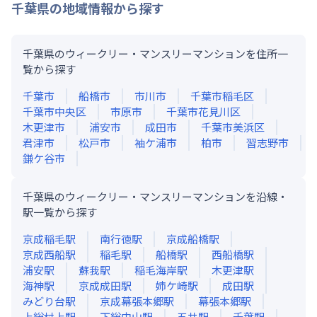
千葉県
の地域情報から探す
千葉県のウィークリー・マンスリーマンションを住所一
覧から探す
千葉市
船橋市
市川市
千葉市稲毛区
千葉市中央区
市原市
千葉市花見川区
木更津市
浦安市
成田市
千葉市美浜区
君津市
松戸市
袖ケ浦市
柏市
習志野市
鎌ケ谷市
千葉県のウィークリー・マンスリーマンションを沿線・
駅一覧から探す
京成稲毛
駅
南行徳
駅
京成船橋
駅
京成西船
駅
稲毛
駅
船橋
駅
西船橋
駅
浦安
駅
蘇我
駅
稲毛海岸
駅
木更津
駅
海神
駅
京成成田
駅
姉ケ崎
駅
成田
駅
みどり台
駅
京成幕張本郷
駅
幕張本郷
駅
上総村上
駅
下総中山
駅
五井
駅
千葉
駅