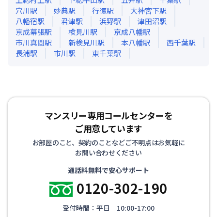
穴川
駅
妙典
駅
行徳
駅
大神宮下
駅
八幡宿
駅
君津
駅
浜野
駅
津田沼
駅
京成幕張
駅
検見川
駅
京成八幡
駅
市川真間
駅
新検見川
駅
本八幡
駅
西千葉
駅
長浦
駅
市川
駅
東千葉
駅
マンスリー専用コールセンターを
ご用意しています
お部屋のこと、契約のことなどご不明点はお気軽に
お問い合わせください
通話料無料で安心サポート
0120-302-190
受付時間：平日 10:00-17:00