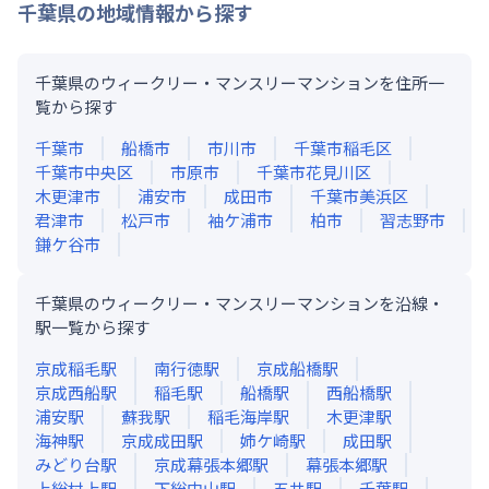
千葉県
の地域情報から探す
千葉県のウィークリー・マンスリーマンションを住所一
覧から探す
千葉市
船橋市
市川市
千葉市稲毛区
千葉市中央区
市原市
千葉市花見川区
木更津市
浦安市
成田市
千葉市美浜区
君津市
松戸市
袖ケ浦市
柏市
習志野市
鎌ケ谷市
千葉県のウィークリー・マンスリーマンションを沿線・
駅一覧から探す
京成稲毛
駅
南行徳
駅
京成船橋
駅
京成西船
駅
稲毛
駅
船橋
駅
西船橋
駅
浦安
駅
蘇我
駅
稲毛海岸
駅
木更津
駅
海神
駅
京成成田
駅
姉ケ崎
駅
成田
駅
みどり台
駅
京成幕張本郷
駅
幕張本郷
駅
上総村上
駅
下総中山
駅
五井
駅
千葉
駅