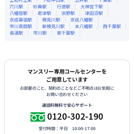
穴川
駅
妙典
駅
行徳
駅
大神宮下
駅
八幡宿
駅
君津
駅
浜野
駅
津田沼
駅
京成幕張
駅
検見川
駅
京成八幡
駅
市川真間
駅
新検見川
駅
本八幡
駅
西千葉
駅
長浦
駅
市川
駅
東千葉
駅
マンスリー専用コールセンターを
ご用意しています
お部屋のこと、契約のことなどご不明点はお気軽に
お問い合わせください
通話料無料で安心サポート
0120-302-190
受付時間：平日 10:00-17:00