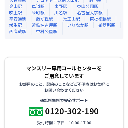
金山
駅
車道
駅
米野
駅
東山公園
駅
吹上
駅
栄町
駅
川名
駅
名古屋大学
駅
平安通
駅
藤が丘
駅
覚王山
駅
東枇杷島
駅
栄生
駅
近鉄名古屋
駅
いりなか
駅
御器所
駅
西高蔵
駅
中村公園
駅
マンスリー専用コールセンターを
ご用意しています
お部屋のこと、契約のことなどご不明点はお気軽に
お問い合わせください
通話料無料で安心サポート
0120-302-190
受付時間：平日 10:00-17:00