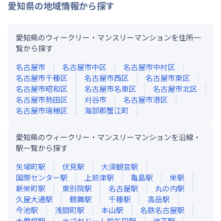
愛知県
の地域情報から探す
愛知県のウィークリー・マンスリーマンションを住所一
覧から探す
名古屋市
名古屋市中区
名古屋市中村区
名古屋市千種区
名古屋市西区
名古屋市東区
名古屋市昭和区
名古屋市名東区
名古屋市北区
名古屋市熱田区
刈谷市
名古屋市港区
名古屋市瑞穂区
海部郡蟹江町
愛知県のウィークリー・マンスリーマンションを沿線・
駅一覧から探す
矢場町
駅
伏見
駅
大須観音
駅
国際センター
駅
上前津
駅
亀島
駅
栄
駅
新栄町
駅
東別院
駅
名古屋
駅
丸の内
駅
久屋大通
駅
鶴舞
駅
千種
駅
高岳
駅
今池
駅
浅間町
駅
本山
駅
名鉄名古屋
駅
大曽根
駅
ナゴヤドーム前矢田
駅
池下
駅