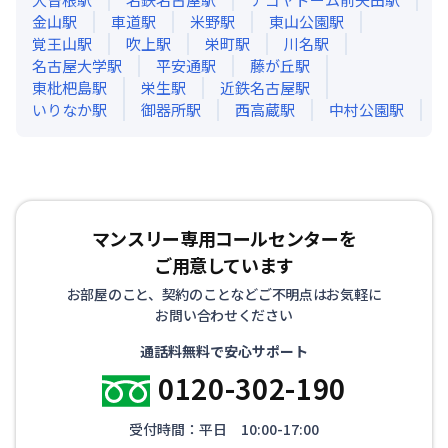
金山
駅
車道
駅
米野
駅
東山公園
駅
覚王山
駅
吹上
駅
栄町
駅
川名
駅
名古屋大学
駅
平安通
駅
藤が丘
駅
東枇杷島
駅
栄生
駅
近鉄名古屋
駅
いりなか
駅
御器所
駅
西高蔵
駅
中村公園
駅
マンスリー専用コールセンターを
ご用意しています
お部屋のこと、契約のことなどご不明点はお気軽に
お問い合わせください
通話料無料で安心サポート
0120-302-190
受付時間：平日 10:00-17:00