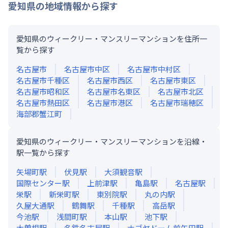
愛知県
の地域情報から探す
愛知県のウィークリー・マンスリーマンションを住所一
覧から探す
名古屋市
名古屋市中区
名古屋市中村区
名古屋市千種区
名古屋市西区
名古屋市東区
名古屋市昭和区
名古屋市名東区
名古屋市北区
名古屋市熱田区
名古屋市港区
名古屋市瑞穂区
海部郡蟹江町
愛知県のウィークリー・マンスリーマンションを沿線・
駅一覧から探す
矢場町
駅
伏見
駅
大須観音
駅
国際センター
駅
上前津
駅
亀島
駅
名古屋
駅
栄
駅
新栄町
駅
東別院
駅
丸の内
駅
久屋大通
駅
鶴舞
駅
千種
駅
高岳
駅
今池
駅
浅間町
駅
本山
駅
池下
駅
大曽根
駅
名鉄名古屋
駅
ナゴヤドーム前矢田
駅