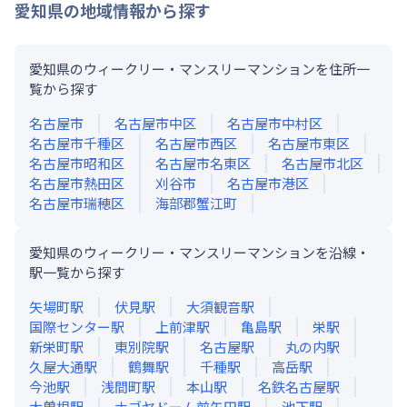
愛知県
の地域情報から探す
愛知県のウィークリー・マンスリーマンションを住所一
覧から探す
名古屋市
名古屋市中区
名古屋市中村区
名古屋市千種区
名古屋市西区
名古屋市東区
名古屋市昭和区
名古屋市名東区
名古屋市北区
名古屋市熱田区
刈谷市
名古屋市港区
名古屋市瑞穂区
海部郡蟹江町
愛知県のウィークリー・マンスリーマンションを沿線・
駅一覧から探す
矢場町
駅
伏見
駅
大須観音
駅
国際センター
駅
上前津
駅
亀島
駅
栄
駅
新栄町
駅
東別院
駅
名古屋
駅
丸の内
駅
久屋大通
駅
鶴舞
駅
千種
駅
高岳
駅
今池
駅
浅間町
駅
本山
駅
名鉄名古屋
駅
大曽根
駅
ナゴヤドーム前矢田
駅
池下
駅