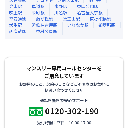
金山
駅
車道
駅
米野
駅
東山公園
駅
吹上
駅
栄町
駅
川名
駅
名古屋大学
駅
平安通
駅
藤が丘
駅
覚王山
駅
東枇杷島
駅
栄生
駅
近鉄名古屋
駅
いりなか
駅
御器所
駅
西高蔵
駅
中村公園
駅
マンスリー専用コールセンターを
ご用意しています
お部屋のこと、契約のことなどご不明点はお気軽に
お問い合わせください
通話料無料で安心サポート
0120-302-190
受付時間：平日 10:00-17:00