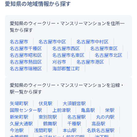
愛知県
の地域情報から探す
愛知県のウィークリー・マンスリーマンションを住所一
覧から探す
名古屋市
名古屋市中区
名古屋市中村区
名古屋市千種区
名古屋市西区
名古屋市東区
名古屋市昭和区
名古屋市名東区
名古屋市北区
名古屋市熱田区
刈谷市
名古屋市港区
名古屋市瑞穂区
海部郡蟹江町
愛知県のウィークリー・マンスリーマンションを沿線・
駅一覧から探す
矢場町
駅
伏見
駅
大須観音
駅
国際センター
駅
上前津
駅
亀島
駅
栄
駅
新栄町
駅
東別院
駅
名古屋
駅
丸の内
駅
久屋大通
駅
鶴舞
駅
千種
駅
高岳
駅
今池
駅
浅間町
駅
本山
駅
名鉄名古屋
駅
大曽根
駅
ナゴヤドーム前矢田
駅
池下
駅