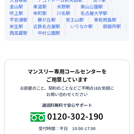
金山
駅
車道
駅
米野
駅
東山公園
駅
吹上
駅
栄町
駅
川名
駅
名古屋大学
駅
平安通
駅
藤が丘
駅
覚王山
駅
東枇杷島
駅
栄生
駅
近鉄名古屋
駅
いりなか
駅
御器所
駅
西高蔵
駅
中村公園
駅
マンスリー専用コールセンターを
ご用意しています
お部屋のこと、契約のことなどご不明点はお気軽に
お問い合わせください
通話料無料で安心サポート
0120-302-190
受付時間：平日 10:00-17:00