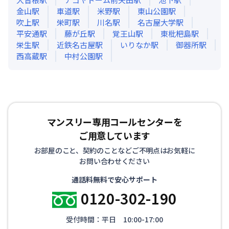
金山
駅
車道
駅
米野
駅
東山公園
駅
吹上
駅
栄町
駅
川名
駅
名古屋大学
駅
平安通
駅
藤が丘
駅
覚王山
駅
東枇杷島
駅
栄生
駅
近鉄名古屋
駅
いりなか
駅
御器所
駅
西高蔵
駅
中村公園
駅
マンスリー専用コールセンターを
ご用意しています
お部屋のこと、契約のことなどご不明点はお気軽に
お問い合わせください
通話料無料で安心サポート
0120-302-190
受付時間：平日 10:00-17:00