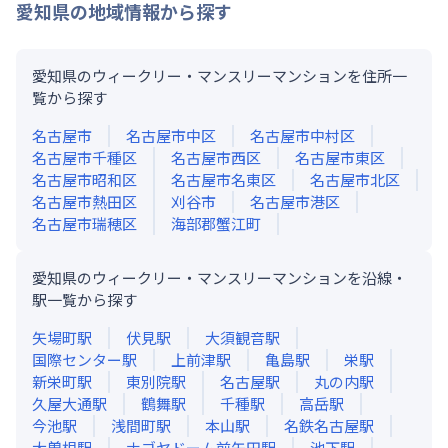
愛知県
の地域情報から探す
愛知県のウィークリー・マンスリーマンションを住所一
覧から探す
名古屋市
名古屋市中区
名古屋市中村区
名古屋市千種区
名古屋市西区
名古屋市東区
名古屋市昭和区
名古屋市名東区
名古屋市北区
名古屋市熱田区
刈谷市
名古屋市港区
名古屋市瑞穂区
海部郡蟹江町
愛知県のウィークリー・マンスリーマンションを沿線・
駅一覧から探す
矢場町
駅
伏見
駅
大須観音
駅
国際センター
駅
上前津
駅
亀島
駅
栄
駅
新栄町
駅
東別院
駅
名古屋
駅
丸の内
駅
久屋大通
駅
鶴舞
駅
千種
駅
高岳
駅
今池
駅
浅間町
駅
本山
駅
名鉄名古屋
駅
大曽根
駅
ナゴヤドーム前矢田
駅
池下
駅