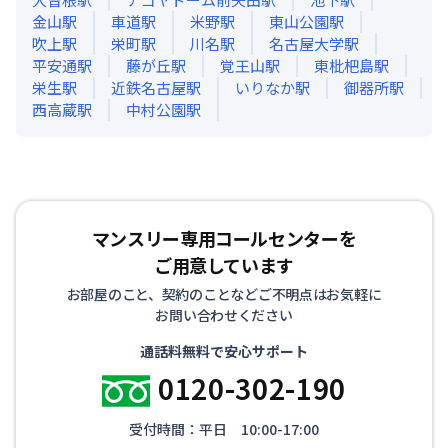
金山
駅
車道
駅
米野
駅
東山公園
駅
吹上
駅
栄町
駅
川名
駅
名古屋大学
駅
平安通
駅
藤が丘
駅
覚王山
駅
東枇杷島
駅
栄生
駅
近鉄名古屋
駅
いりなか
駅
御器所
駅
西高蔵
駅
中村公園
駅
マンスリー専用コールセンターを
ご用意しています
お部屋のこと、契約のことなどご不明点はお気軽に
お問い合わせください
通話料無料で安心サポート
0120-302-190
受付時間：平日 10:00-17:00