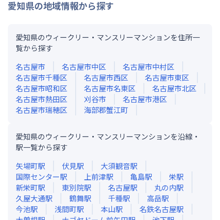
愛知県
の地域情報から探す
愛知県のウィークリー・マンスリーマンションを住所一
覧から探す
名古屋市
名古屋市中区
名古屋市中村区
名古屋市千種区
名古屋市西区
名古屋市東区
名古屋市昭和区
名古屋市名東区
名古屋市北区
名古屋市熱田区
刈谷市
名古屋市港区
名古屋市瑞穂区
海部郡蟹江町
愛知県のウィークリー・マンスリーマンションを沿線・
駅一覧から探す
矢場町
駅
伏見
駅
大須観音
駅
国際センター
駅
上前津
駅
亀島
駅
栄
駅
新栄町
駅
東別院
駅
名古屋
駅
丸の内
駅
久屋大通
駅
鶴舞
駅
千種
駅
高岳
駅
今池
駅
浅間町
駅
本山
駅
名鉄名古屋
駅
大曽根
駅
ナゴヤドーム前矢田
駅
池下
駅