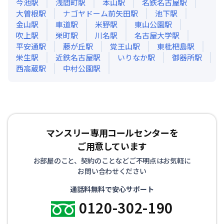
今池
駅
浅間町
駅
本山
駅
名鉄名古屋
駅
大曽根
駅
ナゴヤドーム前矢田
駅
池下
駅
金山
駅
車道
駅
米野
駅
東山公園
駅
吹上
駅
栄町
駅
川名
駅
名古屋大学
駅
平安通
駅
藤が丘
駅
覚王山
駅
東枇杷島
駅
栄生
駅
近鉄名古屋
駅
いりなか
駅
御器所
駅
西高蔵
駅
中村公園
駅
マンスリー専用コールセンターを
ご用意しています
お部屋のこと、契約のことなどご不明点はお気軽に
お問い合わせください
通話料無料で安心サポート
0120-302-190