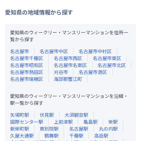
愛知県
の地域情報から探す
愛知県のウィークリー・マンスリーマンションを住所一
覧から探す
名古屋市
名古屋市中区
名古屋市中村区
名古屋市千種区
名古屋市西区
名古屋市東区
名古屋市昭和区
名古屋市名東区
名古屋市北区
名古屋市熱田区
刈谷市
名古屋市港区
名古屋市瑞穂区
海部郡蟹江町
愛知県のウィークリー・マンスリーマンションを沿線・
駅一覧から探す
矢場町
駅
伏見
駅
大須観音
駅
国際センター
駅
上前津
駅
亀島
駅
栄
駅
新栄町
駅
東別院
駅
名古屋
駅
丸の内
駅
久屋大通
駅
鶴舞
駅
千種
駅
高岳
駅