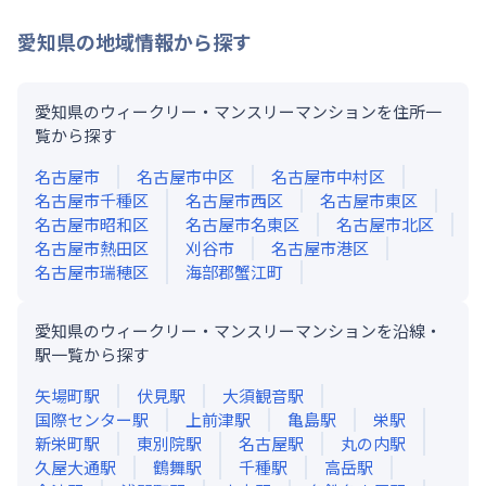
愛知県
の地域情報から探す
愛知県のウィークリー・マンスリーマンションを住所一
覧から探す
名古屋市
名古屋市中区
名古屋市中村区
名古屋市千種区
名古屋市西区
名古屋市東区
名古屋市昭和区
名古屋市名東区
名古屋市北区
名古屋市熱田区
刈谷市
名古屋市港区
名古屋市瑞穂区
海部郡蟹江町
愛知県のウィークリー・マンスリーマンションを沿線・
駅一覧から探す
矢場町
駅
伏見
駅
大須観音
駅
国際センター
駅
上前津
駅
亀島
駅
栄
駅
新栄町
駅
東別院
駅
名古屋
駅
丸の内
駅
久屋大通
駅
鶴舞
駅
千種
駅
高岳
駅