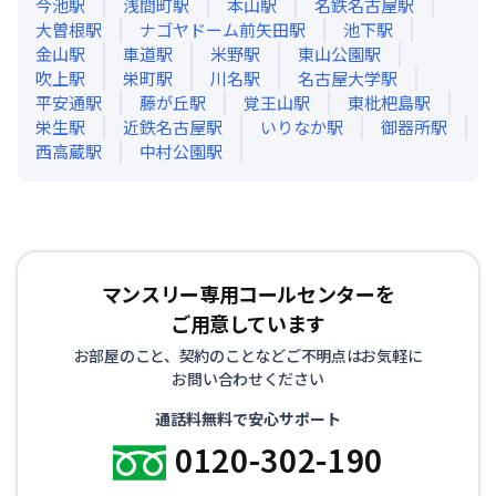
今池
駅
浅間町
駅
本山
駅
名鉄名古屋
駅
大曽根
駅
ナゴヤドーム前矢田
駅
池下
駅
金山
駅
車道
駅
米野
駅
東山公園
駅
吹上
駅
栄町
駅
川名
駅
名古屋大学
駅
平安通
駅
藤が丘
駅
覚王山
駅
東枇杷島
駅
栄生
駅
近鉄名古屋
駅
いりなか
駅
御器所
駅
西高蔵
駅
中村公園
駅
マンスリー専用コールセンターを
ご用意しています
お部屋のこと、契約のことなどご不明点はお気軽に
お問い合わせください
通話料無料で安心サポート
0120-302-190