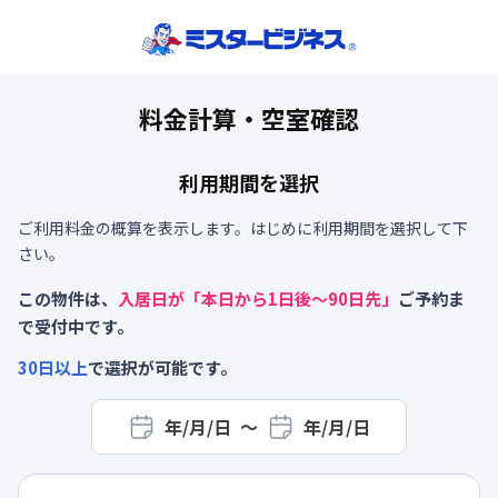
料金計算・空室確認
利用期間を選択
ご利用料金の概算を表示します。はじめに利用期間を選択して下
さい。
この物件は、
入居日が「本日から
1
日後～
90
日先」
ご予約ま
で受付中です。
30
日以上
で選択が可能です。
年/月/日
〜
年/月/日