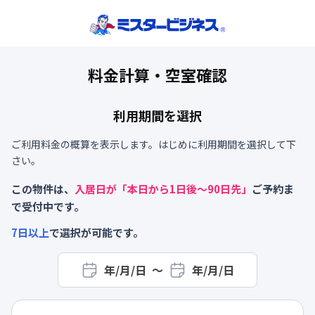
料金計算・空室確認
利用期間を選択
ご利用料金の概算を表示します。はじめに利用期間を選択して下
さい。
この物件は、
入居日が「本日から
1
日後～
90
日先」
ご予約ま
で受付中です。
7
日以上
で選択が可能です。
年/月/日
〜
年/月/日