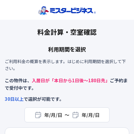
料金計算・空室確認
利用期間を選択
ご利用料金の概算を表示します。はじめに利用期間を選択して下
さい。
この物件は、
入居日が「本日から
1
日後～
180
日先」
ご予約ま
で受付中です。
30
日以上
で選択が可能です。
年/月/日
〜
年/月/日