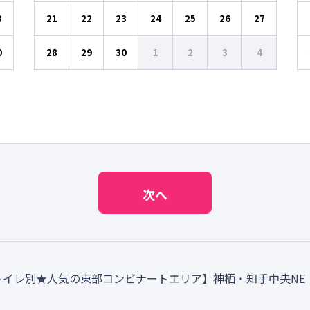
3
21
22
23
24
25
26
27
0
28
29
30
1
2
3
4
次へ
・トイレ別★人気の東部コンビナートエリア】神栖・知手中央N