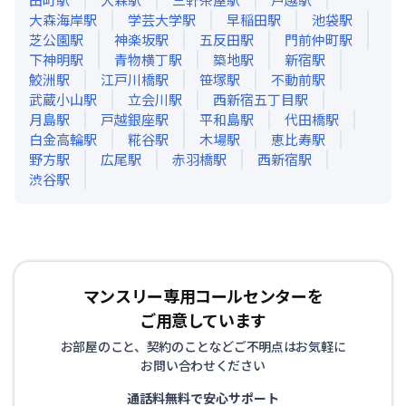
大森海岸
駅
学芸大学
駅
早稲田
駅
池袋
駅
芝公園
駅
神楽坂
駅
五反田
駅
門前仲町
駅
下神明
駅
青物横丁
駅
築地
駅
新宿
駅
鮫洲
駅
江戸川橋
駅
笹塚
駅
不動前
駅
武蔵小山
駅
立会川
駅
西新宿五丁目
駅
月島
駅
戸越銀座
駅
平和島
駅
代田橋
駅
白金高輪
駅
糀谷
駅
木場
駅
恵比寿
駅
野方
駅
広尾
駅
赤羽橋
駅
西新宿
駅
渋谷
駅
マンスリー専用コールセンターを
ご用意しています
お部屋のこと、契約のことなどご不明点はお気軽に
お問い合わせください
通話料無料で安心サポート