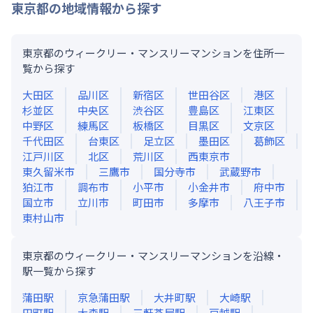
東京都
の地域情報から探す
東京都のウィークリー・マンスリーマンションを住所一
覧から探す
大田区
品川区
新宿区
世田谷区
港区
杉並区
中央区
渋谷区
豊島区
江東区
中野区
練馬区
板橋区
目黒区
文京区
千代田区
台東区
足立区
墨田区
葛飾区
江戸川区
北区
荒川区
西東京市
東久留米市
三鷹市
国分寺市
武蔵野市
狛江市
調布市
小平市
小金井市
府中市
国立市
立川市
町田市
多摩市
八王子市
東村山市
東京都のウィークリー・マンスリーマンションを沿線・
駅一覧から探す
蒲田
駅
京急蒲田
駅
大井町
駅
大崎
駅
田町
駅
大森
駅
三軒茶屋
駅
戸越
駅