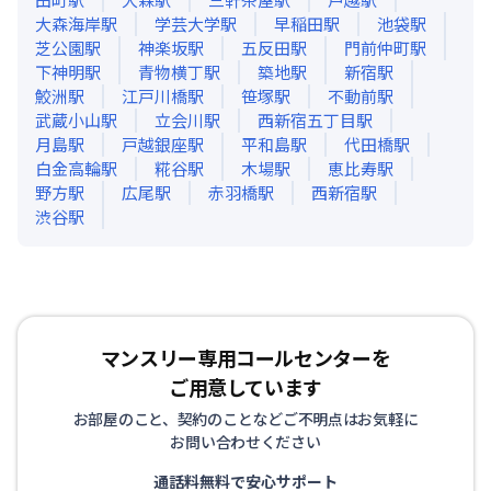
大森海岸
駅
学芸大学
駅
早稲田
駅
池袋
駅
芝公園
駅
神楽坂
駅
五反田
駅
門前仲町
駅
下神明
駅
青物横丁
駅
築地
駅
新宿
駅
鮫洲
駅
江戸川橋
駅
笹塚
駅
不動前
駅
武蔵小山
駅
立会川
駅
西新宿五丁目
駅
月島
駅
戸越銀座
駅
平和島
駅
代田橋
駅
白金高輪
駅
糀谷
駅
木場
駅
恵比寿
駅
野方
駅
広尾
駅
赤羽橋
駅
西新宿
駅
渋谷
駅
マンスリー専用コールセンターを
ご用意しています
お部屋のこと、契約のことなどご不明点はお気軽に
お問い合わせください
通話料無料で安心サポート