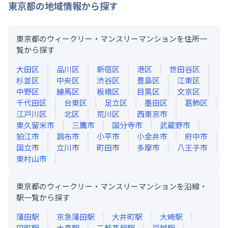
東京都
の地域情報から探す
東京都のウィークリー・マンスリーマンションを住所一
覧から探す
大田区
品川区
新宿区
港区
世田谷区
杉並区
中央区
渋谷区
豊島区
江東区
中野区
練馬区
板橋区
目黒区
文京区
千代田区
台東区
足立区
墨田区
葛飾区
江戸川区
北区
荒川区
西東京市
東久留米市
三鷹市
国分寺市
武蔵野市
狛江市
調布市
小平市
小金井市
府中市
国立市
立川市
町田市
多摩市
八王子市
東村山市
東京都のウィークリー・マンスリーマンションを沿線・
駅一覧から探す
蒲田
駅
京急蒲田
駅
大井町
駅
大崎
駅
田町
駅
大森
駅
三軒茶屋
駅
戸越
駅