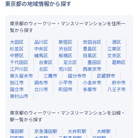
東京都
の地域情報から探す
東京都のウィークリー・マンスリーマンションを住所一
覧から探す
大田区
品川区
新宿区
世田谷区
港区
杉並区
中央区
渋谷区
豊島区
江東区
中野区
練馬区
板橋区
目黒区
文京区
千代田区
台東区
足立区
墨田区
葛飾区
江戸川区
北区
荒川区
西東京市
東久留米市
三鷹市
国分寺市
武蔵野市
狛江市
調布市
小平市
小金井市
府中市
国立市
立川市
町田市
多摩市
八王子市
東村山市
東京都のウィークリー・マンスリーマンションを沿線・
駅一覧から探す
蒲田
駅
京急蒲田
駅
大井町
駅
大崎
駅
田町
駅
大森
駅
三軒茶屋
駅
戸越
駅