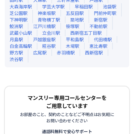
大森海岸
駅
学芸大学
駅
早稲田
駅
池袋
駅
芝公園
駅
神楽坂
駅
五反田
駅
門前仲町
駅
下神明
駅
青物横丁
駅
築地
駅
新宿
駅
鮫洲
駅
江戸川橋
駅
笹塚
駅
不動前
駅
武蔵小山
駅
立会川
駅
西新宿五丁目
駅
月島
駅
戸越銀座
駅
平和島
駅
代田橋
駅
白金高輪
駅
糀谷
駅
木場
駅
恵比寿
駅
野方
駅
広尾
駅
赤羽橋
駅
西新宿
駅
渋谷
駅
マンスリー専用コールセンターを
ご用意しています
お部屋のこと、契約のことなどご不明点はお気軽に
お問い合わせください
通話料無料で安心サポート