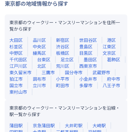
東京都
の地域情報から探す
東京都のウィークリー・マンスリーマンションを住所一
覧から探す
大田区
品川区
新宿区
世田谷区
港区
杉並区
中央区
渋谷区
豊島区
江東区
中野区
練馬区
板橋区
目黒区
文京区
千代田区
台東区
足立区
墨田区
葛飾区
江戸川区
北区
荒川区
西東京市
東久留米市
三鷹市
国分寺市
武蔵野市
狛江市
調布市
小平市
小金井市
府中市
国立市
立川市
町田市
多摩市
八王子市
東村山市
東京都のウィークリー・マンスリーマンションを沿線・
駅一覧から探す
蒲田
駅
京急蒲田
駅
大井町
駅
大崎
駅
田町
駅
大森
駅
三軒茶屋
駅
戸越
駅