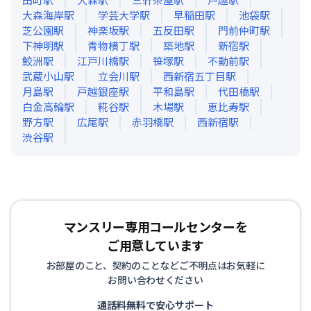
大森海岸
駅
学芸大学
駅
早稲田
駅
池袋
駅
芝公園
駅
神楽坂
駅
五反田
駅
門前仲町
駅
下神明
駅
青物横丁
駅
築地
駅
新宿
駅
鮫洲
駅
江戸川橋
駅
笹塚
駅
不動前
駅
武蔵小山
駅
立会川
駅
西新宿五丁目
駅
月島
駅
戸越銀座
駅
平和島
駅
代田橋
駅
白金高輪
駅
糀谷
駅
木場
駅
恵比寿
駅
野方
駅
広尾
駅
赤羽橋
駅
西新宿
駅
渋谷
駅
マンスリー専用コールセンターを
ご用意しています
お部屋のこと、契約のことなどご不明点はお気軽に
お問い合わせください
通話料無料で安心サポート