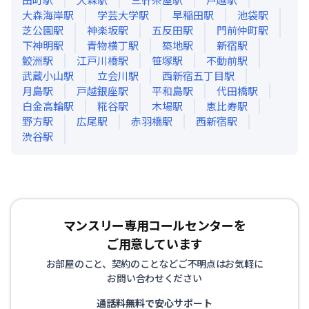
大森海岸
駅
学芸大学
駅
早稲田
駅
池袋
駅
芝公園
駅
神楽坂
駅
五反田
駅
門前仲町
駅
下神明
駅
青物横丁
駅
築地
駅
新宿
駅
鮫洲
駅
江戸川橋
駅
笹塚
駅
不動前
駅
武蔵小山
駅
立会川
駅
西新宿五丁目
駅
月島
駅
戸越銀座
駅
平和島
駅
代田橋
駅
白金高輪
駅
糀谷
駅
木場
駅
恵比寿
駅
野方
駅
広尾
駅
赤羽橋
駅
西新宿
駅
渋谷
駅
マンスリー専用コールセンターを
ご用意しています
お部屋のこと、契約のことなどご不明点はお気軽に
お問い合わせください
通話料無料で安心サポート