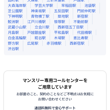
大森海岸
駅
学芸大学
駅
早稲田
駅
池袋
駅
芝公園
駅
神楽坂
駅
五反田
駅
門前仲町
駅
下神明
駅
青物横丁
駅
築地
駅
新宿
駅
鮫洲
駅
江戸川橋
駅
笹塚
駅
不動前
駅
武蔵小山
駅
立会川
駅
西新宿五丁目
駅
月島
駅
戸越銀座
駅
平和島
駅
代田橋
駅
白金高輪
駅
糀谷
駅
木場
駅
恵比寿
駅
野方
駅
広尾
駅
赤羽橋
駅
西新宿
駅
渋谷
駅
マンスリー専用コールセンターを
ご用意しています
お部屋のこと、契約のことなどご不明点はお気軽に
お問い合わせください
通話料無料で安心サポート