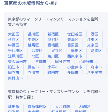
東京都
の地域情報から探す
東京都のウィークリー・マンスリーマンションを住所一
覧から探す
大田区
品川区
新宿区
世田谷区
港区
杉並区
中央区
渋谷区
豊島区
江東区
中野区
練馬区
板橋区
目黒区
文京区
千代田区
台東区
足立区
墨田区
葛飾区
江戸川区
北区
荒川区
西東京市
東久留米市
三鷹市
国分寺市
武蔵野市
狛江市
調布市
小平市
小金井市
府中市
国立市
立川市
町田市
多摩市
八王子市
東村山市
東京都のウィークリー・マンスリーマンションを沿線・
駅一覧から探す
蒲田
駅
京急蒲田
駅
大井町
駅
大崎
駅
田町
駅
大森
駅
三軒茶屋
駅
戸越
駅