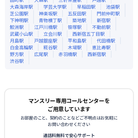
大森海岸
駅
学芸大学
駅
早稲田
駅
池袋
駅
芝公園
駅
神楽坂
駅
五反田
駅
門前仲町
駅
下神明
駅
青物横丁
駅
築地
駅
新宿
駅
鮫洲
駅
江戸川橋
駅
笹塚
駅
不動前
駅
武蔵小山
駅
立会川
駅
西新宿五丁目
駅
月島
駅
戸越銀座
駅
平和島
駅
代田橋
駅
白金高輪
駅
糀谷
駅
木場
駅
恵比寿
駅
野方
駅
広尾
駅
赤羽橋
駅
西新宿
駅
渋谷
駅
マンスリー専用コールセンターを
ご用意しています
お部屋のこと、契約のことなどご不明点はお気軽に
お問い合わせください
通話料無料で安心サポート