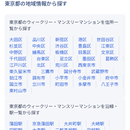
東京都
の地域情報から探す
東京都のウィークリー・マンスリーマンションを住所一
覧から探す
大田区
品川区
新宿区
港区
世田谷区
杉並区
中央区
渋谷区
豊島区
江東区
中野区
練馬区
板橋区
目黒区
文京区
千代田区
台東区
足立区
墨田区
葛飾区
江戸川区
北区
荒川区
西東京市
東久留米市
三鷹市
国分寺市
武蔵野市
狛江市
調布市
小平市
小金井市
府中市
国立市
立川市
町田市
多摩市
八王子市
東村山市
東京都のウィークリー・マンスリーマンションを沿線・
駅一覧から探す
蒲田
駅
京急蒲田
駅
大井町
駅
大崎
駅
田町
駅
大森
駅
三軒茶屋
駅
戸越
駅