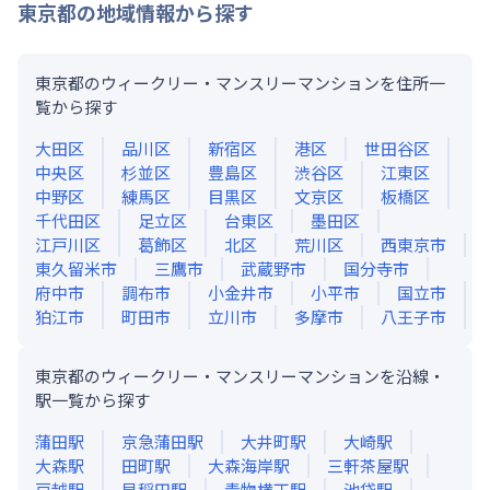
東京都
の地域情報から探す
東京都のウィークリー・マンスリーマンションを住所一
覧から探す
大田区
品川区
新宿区
港区
世田谷区
中央区
杉並区
豊島区
渋谷区
江東区
中野区
練馬区
目黒区
文京区
板橋区
千代田区
足立区
台東区
墨田区
江戸川区
葛飾区
北区
荒川区
西東京市
東久留米市
三鷹市
武蔵野市
国分寺市
府中市
調布市
小金井市
小平市
国立市
狛江市
町田市
立川市
多摩市
八王子市
東京都のウィークリー・マンスリーマンションを沿線・
駅一覧から探す
蒲田
駅
京急蒲田
駅
大井町
駅
大崎
駅
大森
駅
田町
駅
大森海岸
駅
三軒茶屋
駅
戸越
駅
早稲田
駅
青物横丁
駅
池袋
駅