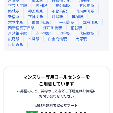
学芸大学
駅
鮫洲
駅
芝公園
駅
五反田
駅
築地
駅
神楽坂
駅
不動前
駅
門前仲町
駅
新宿
駅
下神明
駅
月島
駅
笹塚
駅
六本木
駅
武蔵小山
駅
平和島
駅
立会川
駅
西新宿五丁目
駅
江戸川橋
駅
糀谷
駅
戸越銀座
駅
赤羽橋
駅
渋谷
駅
代田橋
駅
広尾
駅
木場
駅
白金高輪
駅
大塚
駅
恵比寿
駅
マンスリー専用コールセンターを
ご用意しています
お部屋のこと、契約のことなどご不明点はお気軽に
お問い合わせください
通話料無料で安心サポート