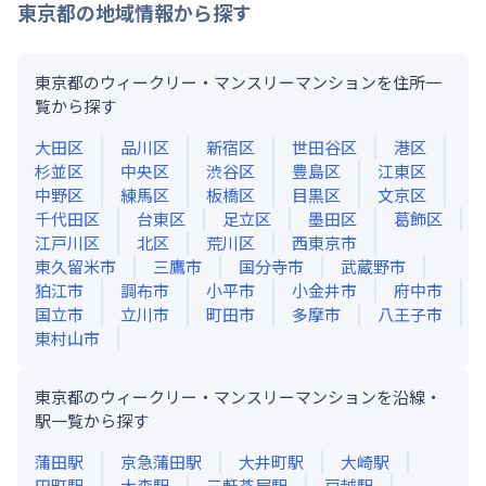
東京都
の地域情報から探す
東京都のウィークリー・マンスリーマンションを住所一
覧から探す
大田区
品川区
新宿区
世田谷区
港区
杉並区
中央区
渋谷区
豊島区
江東区
中野区
練馬区
板橋区
目黒区
文京区
千代田区
台東区
足立区
墨田区
葛飾区
江戸川区
北区
荒川区
西東京市
東久留米市
三鷹市
国分寺市
武蔵野市
狛江市
調布市
小平市
小金井市
府中市
国立市
立川市
町田市
多摩市
八王子市
東村山市
東京都のウィークリー・マンスリーマンションを沿線・
駅一覧から探す
蒲田
駅
京急蒲田
駅
大井町
駅
大崎
駅
田町
駅
大森
駅
三軒茶屋
駅
戸越
駅