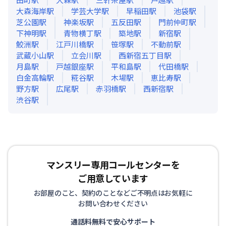
大森海岸
駅
学芸大学
駅
早稲田
駅
池袋
駅
芝公園
駅
神楽坂
駅
五反田
駅
門前仲町
駅
下神明
駅
青物横丁
駅
築地
駅
新宿
駅
鮫洲
駅
江戸川橋
駅
笹塚
駅
不動前
駅
武蔵小山
駅
立会川
駅
西新宿五丁目
駅
月島
駅
戸越銀座
駅
平和島
駅
代田橋
駅
白金高輪
駅
糀谷
駅
木場
駅
恵比寿
駅
野方
駅
広尾
駅
赤羽橋
駅
西新宿
駅
渋谷
駅
マンスリー専用コールセンターを
ご用意しています
お部屋のこと、契約のことなどご不明点はお気軽に
お問い合わせください
通話料無料で安心サポート