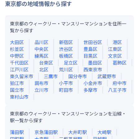
東京都
の地域情報から探す
東京都のウィークリー・マンスリーマンションを住所一
覧から探す
大田区
品川区
新宿区
世田谷区
港区
杉並区
中央区
渋谷区
豊島区
江東区
中野区
練馬区
板橋区
目黒区
文京区
千代田区
台東区
足立区
墨田区
葛飾区
江戸川区
北区
荒川区
西東京市
東久留米市
三鷹市
国分寺市
武蔵野市
狛江市
調布市
小平市
小金井市
府中市
国立市
立川市
町田市
多摩市
八王子市
東村山市
東京都のウィークリー・マンスリーマンションを沿線・
駅一覧から探す
蒲田
駅
京急蒲田
駅
大井町
駅
大崎
駅
田町
駅
大森
駅
三軒茶屋
駅
戸越
駅