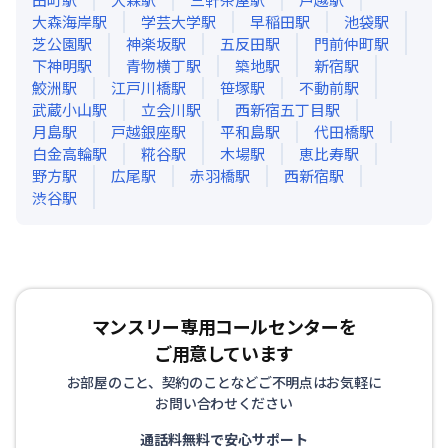
大森海岸
駅
学芸大学
駅
早稲田
駅
池袋
駅
芝公園
駅
神楽坂
駅
五反田
駅
門前仲町
駅
下神明
駅
青物横丁
駅
築地
駅
新宿
駅
鮫洲
駅
江戸川橋
駅
笹塚
駅
不動前
駅
武蔵小山
駅
立会川
駅
西新宿五丁目
駅
月島
駅
戸越銀座
駅
平和島
駅
代田橋
駅
白金高輪
駅
糀谷
駅
木場
駅
恵比寿
駅
野方
駅
広尾
駅
赤羽橋
駅
西新宿
駅
渋谷
駅
マンスリー専用コールセンターを
ご用意しています
お部屋のこと、契約のことなどご不明点はお気軽に
お問い合わせください
通話料無料で安心サポート