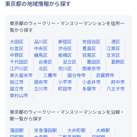
東京都
の地域情報から探す
東京都のウィークリー・マンスリーマンションを住所一
覧から探す
大田区
品川区
新宿区
世田谷区
港区
杉並区
中央区
渋谷区
豊島区
江東区
中野区
練馬区
板橋区
目黒区
文京区
千代田区
台東区
足立区
墨田区
葛飾区
江戸川区
北区
荒川区
西東京市
東久留米市
三鷹市
国分寺市
武蔵野市
狛江市
調布市
小平市
小金井市
府中市
国立市
立川市
町田市
多摩市
八王子市
東村山市
東京都のウィークリー・マンスリーマンションを沿線・
駅一覧から探す
蒲田
駅
京急蒲田
駅
大井町
駅
大崎
駅
田町
駅
大森
駅
三軒茶屋
駅
戸越
駅