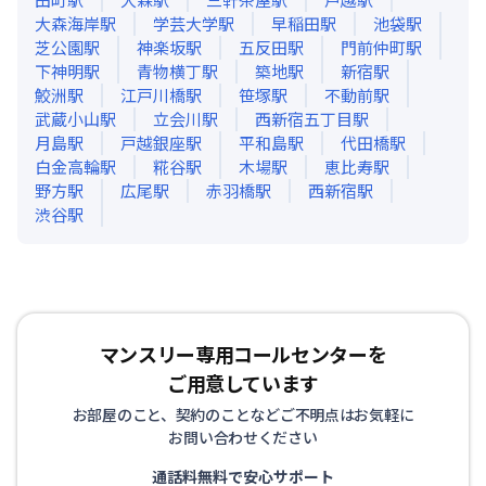
大森海岸
駅
学芸大学
駅
早稲田
駅
池袋
駅
芝公園
駅
神楽坂
駅
五反田
駅
門前仲町
駅
下神明
駅
青物横丁
駅
築地
駅
新宿
駅
鮫洲
駅
江戸川橋
駅
笹塚
駅
不動前
駅
武蔵小山
駅
立会川
駅
西新宿五丁目
駅
月島
駅
戸越銀座
駅
平和島
駅
代田橋
駅
白金高輪
駅
糀谷
駅
木場
駅
恵比寿
駅
野方
駅
広尾
駅
赤羽橋
駅
西新宿
駅
渋谷
駅
マンスリー専用コールセンターを
ご用意しています
お部屋のこと、契約のことなどご不明点はお気軽に
お問い合わせください
通話料無料で安心サポート