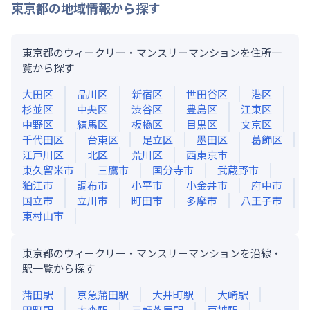
東京都
の地域情報から探す
東京都のウィークリー・マンスリーマンションを住所一
覧から探す
大田区
品川区
新宿区
世田谷区
港区
杉並区
中央区
渋谷区
豊島区
江東区
中野区
練馬区
板橋区
目黒区
文京区
千代田区
台東区
足立区
墨田区
葛飾区
江戸川区
北区
荒川区
西東京市
東久留米市
三鷹市
国分寺市
武蔵野市
狛江市
調布市
小平市
小金井市
府中市
国立市
立川市
町田市
多摩市
八王子市
東村山市
東京都のウィークリー・マンスリーマンションを沿線・
駅一覧から探す
蒲田
駅
京急蒲田
駅
大井町
駅
大崎
駅
田町
駅
大森
駅
三軒茶屋
駅
戸越
駅