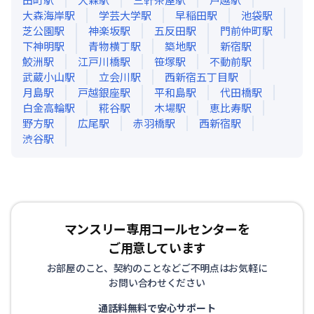
大森海岸
駅
学芸大学
駅
早稲田
駅
池袋
駅
芝公園
駅
神楽坂
駅
五反田
駅
門前仲町
駅
下神明
駅
青物横丁
駅
築地
駅
新宿
駅
鮫洲
駅
江戸川橋
駅
笹塚
駅
不動前
駅
武蔵小山
駅
立会川
駅
西新宿五丁目
駅
月島
駅
戸越銀座
駅
平和島
駅
代田橋
駅
白金高輪
駅
糀谷
駅
木場
駅
恵比寿
駅
野方
駅
広尾
駅
赤羽橋
駅
西新宿
駅
渋谷
駅
マンスリー専用コールセンターを
ご用意しています
お部屋のこと、契約のことなどご不明点はお気軽に
お問い合わせください
通話料無料で安心サポート