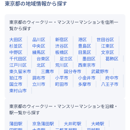
東京都
の地域情報から探す
東京都のウィークリー・マンスリーマンションを住所一
覧から探す
大田区
品川区
新宿区
港区
世田谷区
杉並区
中央区
渋谷区
豊島区
江東区
中野区
練馬区
板橋区
目黒区
文京区
千代田区
台東区
足立区
墨田区
葛飾区
江戸川区
北区
荒川区
西東京市
東久留米市
三鷹市
国分寺市
武蔵野市
狛江市
調布市
小平市
小金井市
府中市
国立市
立川市
町田市
多摩市
八王子市
東村山市
東京都のウィークリー・マンスリーマンションを沿線・
駅一覧から探す
蒲田
駅
京急蒲田
駅
大井町
駅
大崎
駅
田町
駅
大森
駅
三軒茶屋
駅
戸越
駅