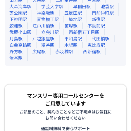
大森海岸
駅
学芸大学
駅
早稲田
駅
池袋
駅
芝公園
駅
神楽坂
駅
五反田
駅
門前仲町
駅
下神明
駅
青物横丁
駅
築地
駅
新宿
駅
鮫洲
駅
江戸川橋
駅
笹塚
駅
不動前
駅
武蔵小山
駅
立会川
駅
西新宿五丁目
駅
月島
駅
戸越銀座
駅
平和島
駅
代田橋
駅
白金高輪
駅
糀谷
駅
木場
駅
恵比寿
駅
野方
駅
広尾
駅
赤羽橋
駅
西新宿
駅
渋谷
駅
マンスリー専用コールセンターを
ご用意しています
お部屋のこと、契約のことなどご不明点はお気軽に
お問い合わせください
通話料無料で安心サポート