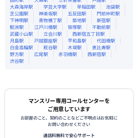
大森海岸
駅
学芸大学
駅
早稲田
駅
池袋
駅
芝公園
駅
神楽坂
駅
五反田
駅
門前仲町
駅
下神明
駅
青物横丁
駅
築地
駅
新宿
駅
鮫洲
駅
江戸川橋
駅
笹塚
駅
不動前
駅
武蔵小山
駅
立会川
駅
西新宿五丁目
駅
月島
駅
戸越銀座
駅
平和島
駅
代田橋
駅
白金高輪
駅
糀谷
駅
木場
駅
恵比寿
駅
野方
駅
広尾
駅
赤羽橋
駅
西新宿
駅
渋谷
駅
マンスリー専用コールセンターを
ご用意しています
お部屋のこと、契約のことなどご不明点はお気軽に
お問い合わせください
通話料無料で安心サポート