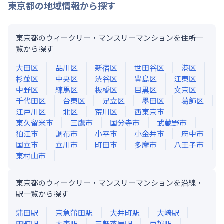
東京都
の地域情報から探す
東京都のウィークリー・マンスリーマンションを住所一
覧から探す
大田区
品川区
新宿区
世田谷区
港区
杉並区
中央区
渋谷区
豊島区
江東区
中野区
練馬区
板橋区
目黒区
文京区
千代田区
台東区
足立区
墨田区
葛飾区
江戸川区
北区
荒川区
西東京市
東久留米市
三鷹市
国分寺市
武蔵野市
狛江市
調布市
小平市
小金井市
府中市
国立市
立川市
町田市
多摩市
八王子市
東村山市
東京都のウィークリー・マンスリーマンションを沿線・
駅一覧から探す
蒲田
駅
京急蒲田
駅
大井町
駅
大崎
駅
田町
駅
大森
駅
三軒茶屋
駅
戸越
駅