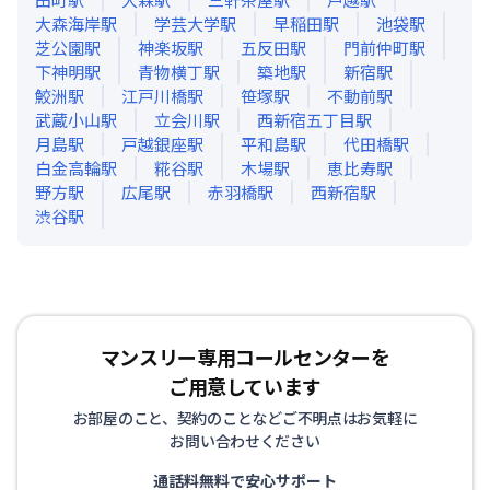
大森海岸
駅
学芸大学
駅
早稲田
駅
池袋
駅
芝公園
駅
神楽坂
駅
五反田
駅
門前仲町
駅
下神明
駅
青物横丁
駅
築地
駅
新宿
駅
鮫洲
駅
江戸川橋
駅
笹塚
駅
不動前
駅
武蔵小山
駅
立会川
駅
西新宿五丁目
駅
月島
駅
戸越銀座
駅
平和島
駅
代田橋
駅
白金高輪
駅
糀谷
駅
木場
駅
恵比寿
駅
野方
駅
広尾
駅
赤羽橋
駅
西新宿
駅
渋谷
駅
マンスリー専用コールセンターを
ご用意しています
お部屋のこと、契約のことなどご不明点はお気軽に
お問い合わせください
通話料無料で安心サポート