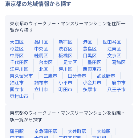
東京都
の地域情報から探す
東京都のウィークリー・マンスリーマンションを住所一
覧から探す
大田区
品川区
新宿区
港区
世田谷区
杉並区
中央区
渋谷区
豊島区
江東区
中野区
練馬区
板橋区
目黒区
文京区
千代田区
台東区
足立区
墨田区
葛飾区
江戸川区
北区
荒川区
西東京市
東久留米市
三鷹市
国分寺市
武蔵野市
狛江市
調布市
小平市
小金井市
府中市
国立市
立川市
町田市
多摩市
八王子市
東村山市
東京都のウィークリー・マンスリーマンションを沿線・
駅一覧から探す
蒲田
駅
京急蒲田
駅
大井町
駅
大崎
駅
田町
駅
大森
駅
三軒茶屋
駅
戸越
駅