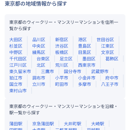
東京都
の地域情報から探す
東京都のウィークリー・マンスリーマンションを住所一
覧から探す
大田区
品川区
新宿区
港区
世田谷区
杉並区
中央区
渋谷区
豊島区
江東区
中野区
練馬区
板橋区
目黒区
文京区
千代田区
台東区
足立区
墨田区
葛飾区
江戸川区
北区
荒川区
西東京市
東久留米市
三鷹市
国分寺市
武蔵野市
狛江市
調布市
小平市
小金井市
府中市
国立市
立川市
町田市
多摩市
八王子市
東村山市
東京都のウィークリー・マンスリーマンションを沿線・
駅一覧から探す
蒲田
駅
京急蒲田
駅
大井町
駅
大崎
駅
田町
駅
大森
駅
三軒茶屋
駅
戸越
駅