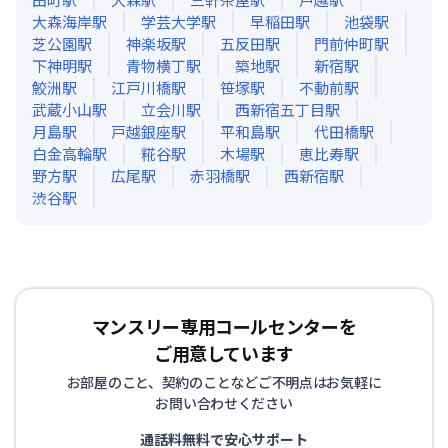
大森海岸
駅
学芸大学
駅
早稲田
駅
池袋
駅
芝公園
駅
神楽坂
駅
五反田
駅
門前仲町
駅
下神明
駅
青物横丁
駅
築地
駅
新宿
駅
鮫洲
駅
江戸川橋
駅
笹塚
駅
不動前
駅
武蔵小山
駅
立会川
駅
西新宿五丁目
駅
月島
駅
戸越銀座
駅
平和島
駅
代田橋
駅
白金高輪
駅
糀谷
駅
木場
駅
恵比寿
駅
野方
駅
広尾
駅
赤羽橋
駅
西新宿
駅
渋谷
駅
マンスリー専用コールセンターを
ご用意しています
お部屋のこと、契約のことなどご不明点はお気軽に
お問い合わせください
通話料無料で安心サポート