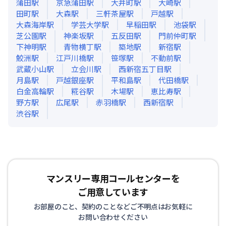
蒲田
駅
京急蒲田
駅
大井町
駅
大崎
駅
田町
駅
大森
駅
三軒茶屋
駅
戸越
駅
大森海岸
駅
学芸大学
駅
早稲田
駅
池袋
駅
芝公園
駅
神楽坂
駅
五反田
駅
門前仲町
駅
下神明
駅
青物横丁
駅
築地
駅
新宿
駅
鮫洲
駅
江戸川橋
駅
笹塚
駅
不動前
駅
武蔵小山
駅
立会川
駅
西新宿五丁目
駅
月島
駅
戸越銀座
駅
平和島
駅
代田橋
駅
白金高輪
駅
糀谷
駅
木場
駅
恵比寿
駅
野方
駅
広尾
駅
赤羽橋
駅
西新宿
駅
渋谷
駅
マンスリー専用コールセンターを
ご用意しています
お部屋のこと、契約のことなどご不明点はお気軽に
お問い合わせください