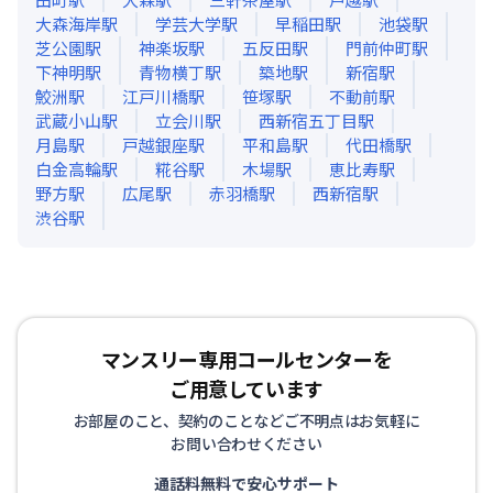
大森海岸
駅
学芸大学
駅
早稲田
駅
池袋
駅
芝公園
駅
神楽坂
駅
五反田
駅
門前仲町
駅
下神明
駅
青物横丁
駅
築地
駅
新宿
駅
鮫洲
駅
江戸川橋
駅
笹塚
駅
不動前
駅
武蔵小山
駅
立会川
駅
西新宿五丁目
駅
月島
駅
戸越銀座
駅
平和島
駅
代田橋
駅
白金高輪
駅
糀谷
駅
木場
駅
恵比寿
駅
野方
駅
広尾
駅
赤羽橋
駅
西新宿
駅
渋谷
駅
マンスリー専用コールセンターを
ご用意しています
お部屋のこと、契約のことなどご不明点はお気軽に
お問い合わせください
通話料無料で安心サポート