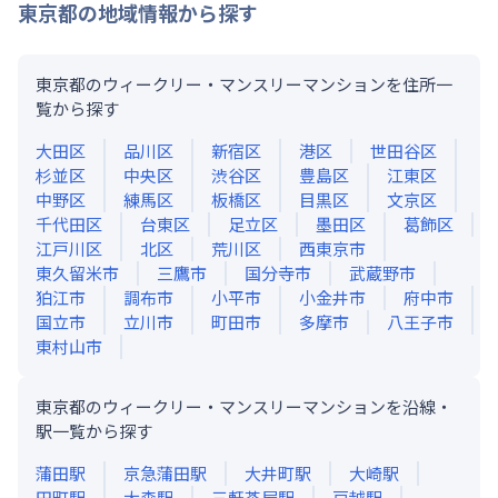
東京都
の地域情報から探す
東京都のウィークリー・マンスリーマンションを住所一
覧から探す
大田区
品川区
新宿区
港区
世田谷区
杉並区
中央区
渋谷区
豊島区
江東区
中野区
練馬区
板橋区
目黒区
文京区
千代田区
台東区
足立区
墨田区
葛飾区
江戸川区
北区
荒川区
西東京市
東久留米市
三鷹市
国分寺市
武蔵野市
狛江市
調布市
小平市
小金井市
府中市
国立市
立川市
町田市
多摩市
八王子市
東村山市
東京都のウィークリー・マンスリーマンションを沿線・
駅一覧から探す
蒲田
駅
京急蒲田
駅
大井町
駅
大崎
駅
田町
駅
大森
駅
三軒茶屋
駅
戸越
駅