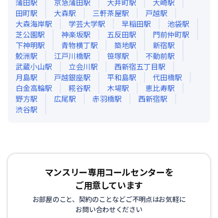
蒲田
駅
京急蒲田
駅
大井町
駅
大崎
駅
田町
駅
大森
駅
三軒茶屋
駅
戸越
駅
大森海岸
駅
学芸大学
駅
早稲田
駅
池袋
駅
芝公園
駅
神楽坂
駅
五反田
駅
門前仲町
駅
下神明
駅
青物横丁
駅
築地
駅
新宿
駅
鮫洲
駅
江戸川橋
駅
笹塚
駅
不動前
駅
武蔵小山
駅
立会川
駅
西新宿五丁目
駅
月島
駅
戸越銀座
駅
平和島
駅
代田橋
駅
白金高輪
駅
糀谷
駅
木場
駅
恵比寿
駅
野方
駅
広尾
駅
赤羽橋
駅
西新宿
駅
渋谷
駅
マンスリー専用コールセンターを
ご用意しています
お部屋のこと、契約のことなどご不明点はお気軽に
お問い合わせください