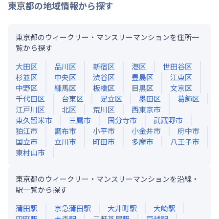
東京都
の地域情報から探す
東京都のウィークリー・マンスリーマンションを住所一
覧から探す
大田区
品川区
新宿区
港区
世田谷区
杉並区
中央区
渋谷区
豊島区
江東区
中野区
練馬区
板橋区
目黒区
文京区
千代田区
台東区
足立区
墨田区
葛飾区
江戸川区
北区
荒川区
西東京市
東久留米市
三鷹市
国分寺市
武蔵野市
狛江市
調布市
小平市
小金井市
府中市
国立市
立川市
町田市
多摩市
八王子市
東村山市
東京都のウィークリー・マンスリーマンションを沿線・
駅一覧から探す
蒲田
駅
京急蒲田
駅
大井町
駅
大崎
駅
田町
駅
大森
駅
三軒茶屋
駅
戸越
駅