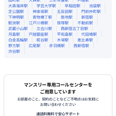
大森海岸
駅
学芸大学
駅
早稲田
駅
池袋
駅
芝公園
駅
神楽坂
駅
五反田
駅
門前仲町
駅
下神明
駅
青物横丁
駅
築地
駅
新宿
駅
鮫洲
駅
江戸川橋
駅
笹塚
駅
不動前
駅
武蔵小山
駅
立会川
駅
西新宿五丁目
駅
月島
駅
戸越銀座
駅
平和島
駅
代田橋
駅
白金高輪
駅
糀谷
駅
木場
駅
恵比寿
駅
野方
駅
広尾
駅
赤羽橋
駅
西新宿
駅
渋谷
駅
マンスリー専用コールセンターを
ご用意しています
お部屋のこと、契約のことなどご不明点はお気軽に
お問い合わせください
通話料無料で安心サポート