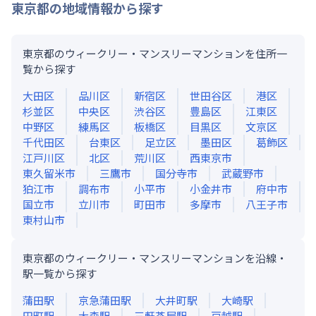
東京都
の地域情報から探す
東京都のウィークリー・マンスリーマンションを住所一
覧から探す
大田区
品川区
新宿区
世田谷区
港区
杉並区
中央区
渋谷区
豊島区
江東区
中野区
練馬区
板橋区
目黒区
文京区
千代田区
台東区
足立区
墨田区
葛飾区
江戸川区
北区
荒川区
西東京市
東久留米市
三鷹市
国分寺市
武蔵野市
狛江市
調布市
小平市
小金井市
府中市
国立市
立川市
町田市
多摩市
八王子市
東村山市
東京都のウィークリー・マンスリーマンションを沿線・
駅一覧から探す
蒲田
駅
京急蒲田
駅
大井町
駅
大崎
駅
田町
駅
大森
駅
三軒茶屋
駅
戸越
駅