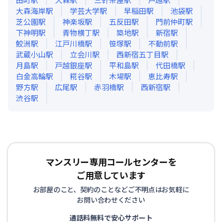
大森海岸
駅
学芸大学
駅
早稲田
駅
池袋
駅
芝公園
駅
神楽坂
駅
五反田
駅
門前仲町
駅
下神明
駅
青物横丁
駅
築地
駅
新宿
駅
鮫洲
駅
江戸川橋
駅
笹塚
駅
不動前
駅
武蔵小山
駅
立会川
駅
西新宿五丁目
駅
月島
駅
戸越銀座
駅
平和島
駅
代田橋
駅
白金高輪
駅
糀谷
駅
木場
駅
恵比寿
駅
野方
駅
広尾
駅
赤羽橋
駅
西新宿
駅
渋谷
駅
マンスリー専用コールセンターを
ご用意しています
お部屋のこと、契約のことなどご不明点はお気軽に
お問い合わせください
通話料無料で安心サポート