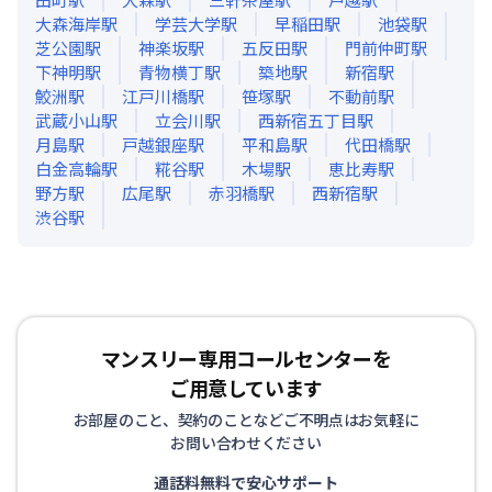
大森海岸
駅
学芸大学
駅
早稲田
駅
池袋
駅
芝公園
駅
神楽坂
駅
五反田
駅
門前仲町
駅
下神明
駅
青物横丁
駅
築地
駅
新宿
駅
鮫洲
駅
江戸川橋
駅
笹塚
駅
不動前
駅
武蔵小山
駅
立会川
駅
西新宿五丁目
駅
月島
駅
戸越銀座
駅
平和島
駅
代田橋
駅
白金高輪
駅
糀谷
駅
木場
駅
恵比寿
駅
野方
駅
広尾
駅
赤羽橋
駅
西新宿
駅
渋谷
駅
マンスリー専用コールセンターを
ご用意しています
お部屋のこと、契約のことなどご不明点はお気軽に
お問い合わせください
通話料無料で安心サポート