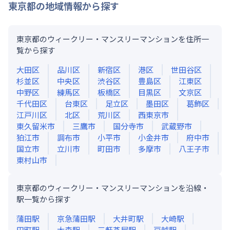
東京都
の地域情報から探す
東京都のウィークリー・マンスリーマンションを住所一
覧から探す
大田区
品川区
新宿区
港区
世田谷区
杉並区
中央区
渋谷区
豊島区
江東区
中野区
練馬区
板橋区
目黒区
文京区
千代田区
台東区
足立区
墨田区
葛飾区
江戸川区
北区
荒川区
西東京市
東久留米市
三鷹市
国分寺市
武蔵野市
狛江市
調布市
小平市
小金井市
府中市
国立市
立川市
町田市
多摩市
八王子市
東村山市
東京都のウィークリー・マンスリーマンションを沿線・
駅一覧から探す
蒲田
駅
京急蒲田
駅
大井町
駅
大崎
駅
田町
駅
大森
駅
三軒茶屋
駅
戸越
駅