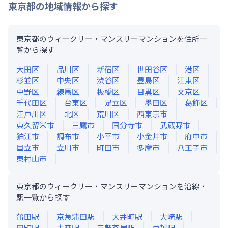
東京都
の地域情報から探す
東京都のウィークリー・マンスリーマンションを住所一
覧から探す
大田区
品川区
新宿区
世田谷区
港区
杉並区
中央区
渋谷区
豊島区
江東区
中野区
練馬区
板橋区
目黒区
文京区
千代田区
台東区
足立区
墨田区
葛飾区
江戸川区
北区
荒川区
西東京市
東久留米市
三鷹市
国分寺市
武蔵野市
狛江市
調布市
小平市
小金井市
府中市
国立市
立川市
町田市
多摩市
八王子市
東村山市
東京都のウィークリー・マンスリーマンションを沿線・
駅一覧から探す
蒲田
駅
京急蒲田
駅
大井町
駅
大崎
駅
田町
駅
大森
駅
三軒茶屋
駅
戸越
駅