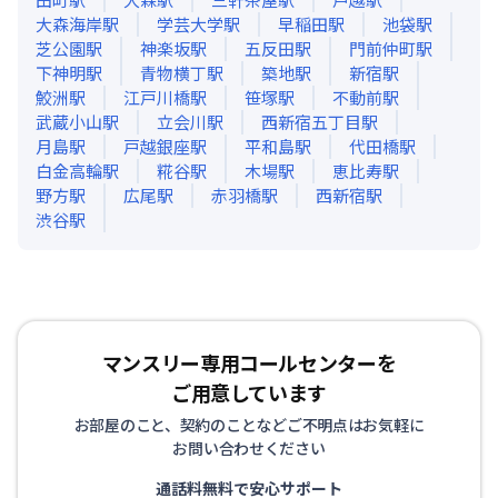
大森海岸
駅
学芸大学
駅
早稲田
駅
池袋
駅
芝公園
駅
神楽坂
駅
五反田
駅
門前仲町
駅
下神明
駅
青物横丁
駅
築地
駅
新宿
駅
鮫洲
駅
江戸川橋
駅
笹塚
駅
不動前
駅
武蔵小山
駅
立会川
駅
西新宿五丁目
駅
月島
駅
戸越銀座
駅
平和島
駅
代田橋
駅
白金高輪
駅
糀谷
駅
木場
駅
恵比寿
駅
野方
駅
広尾
駅
赤羽橋
駅
西新宿
駅
渋谷
駅
マンスリー専用コールセンターを
ご用意しています
お部屋のこと、契約のことなどご不明点はお気軽に
お問い合わせください
通話料無料で安心サポート