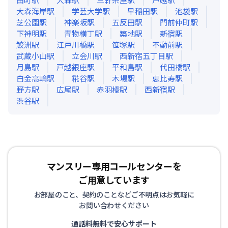
大森海岸
駅
学芸大学
駅
早稲田
駅
池袋
駅
芝公園
駅
神楽坂
駅
五反田
駅
門前仲町
駅
下神明
駅
青物横丁
駅
築地
駅
新宿
駅
鮫洲
駅
江戸川橋
駅
笹塚
駅
不動前
駅
武蔵小山
駅
立会川
駅
西新宿五丁目
駅
月島
駅
戸越銀座
駅
平和島
駅
代田橋
駅
白金高輪
駅
糀谷
駅
木場
駅
恵比寿
駅
野方
駅
広尾
駅
赤羽橋
駅
西新宿
駅
渋谷
駅
マンスリー専用コールセンターを
ご用意しています
お部屋のこと、契約のことなどご不明点はお気軽に
お問い合わせください
通話料無料で安心サポート