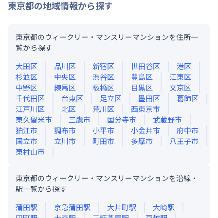
東京都
の地域情報から探す
東京都のウィークリー・マンスリーマンションを住所一
覧から探す
大田区
品川区
新宿区
世田谷区
港区
杉並区
中央区
渋谷区
豊島区
江東区
中野区
練馬区
板橋区
目黒区
文京区
千代田区
台東区
足立区
墨田区
葛飾区
江戸川区
北区
荒川区
西東京市
東久留米市
三鷹市
国分寺市
武蔵野市
狛江市
調布市
小平市
小金井市
府中市
国立市
立川市
町田市
多摩市
八王子市
東村山市
東京都のウィークリー・マンスリーマンションを沿線・
駅一覧から探す
蒲田
駅
京急蒲田
駅
大井町
駅
大崎
駅
田町
駅
大森
駅
三軒茶屋
駅
戸越
駅